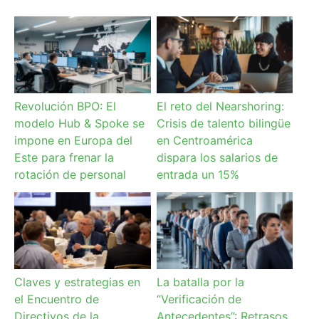
Revolución BPO: El
El reto del Nearshoring:
modelo Hub & Spoke se
Crisis de talento bilingüe
impone en Europa del
en Centroamérica
Este para frenar la
dispara los salarios de
rotación de personal
entrada un 15%
Claves y estrategias en
La batalla por la
el Encuentro de
“Verificación de
Directivos de la
Antecedentes”: Retrasos