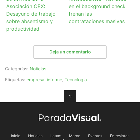
Asociación CEX:
en el background check
Desayuno de trabajo
frenan las
sobre absentismo y
contrataciones masivas
productividad
Deja un comentario
Categorías:
Noticias
Etiquetas:
empresa
,
informe
,
Tecnología
↑
Inicio
Noticias
Latam
Maroc
Eventos
Entrevistas