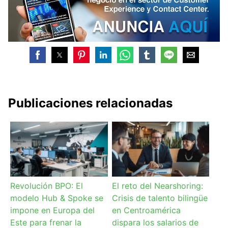
Publicaciones relacionadas
Revolución BPO: El
El reto del Nearshoring:
modelo Hub & Spoke se
Crisis de talento bilingüe
impone en Europa del
en Centroamérica
Este para frenar la
dispara los salarios de