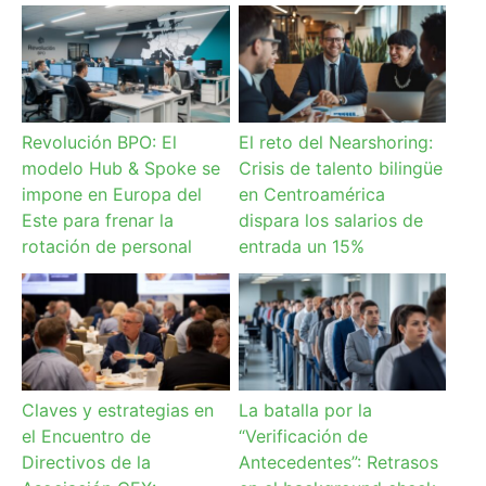
Revolución BPO: El
El reto del Nearshoring:
modelo Hub & Spoke se
Crisis de talento bilingüe
impone en Europa del
en Centroamérica
Este para frenar la
dispara los salarios de
rotación de personal
entrada un 15%
Claves y estrategias en
La batalla por la
el Encuentro de
“Verificación de
Directivos de la
Antecedentes”: Retrasos