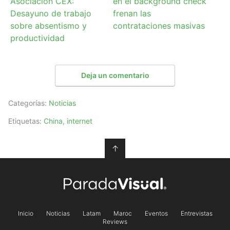
Asociación CEX:
en el background check
Desayuno de trabajo
frenan las
sobre absentismo y
contrataciones masivas
productividad
Deja un comentario
Categorías:
Noticias
Etiquetas:
China
,
internet
↑
Inicio
Noticias
Latam
Maroc
Eventos
Entrevistas
Reviews