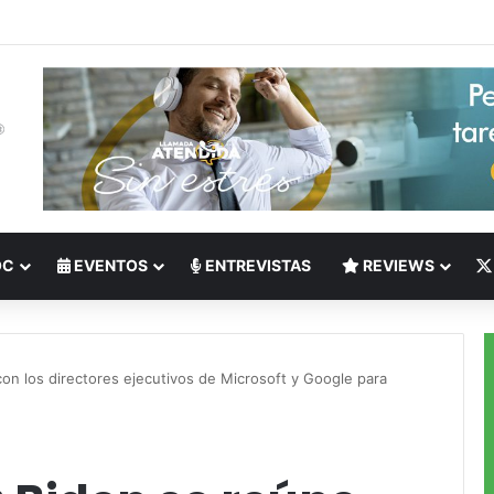
 del Nearshoring: Crisis de talento bilingüe en Centroamérica dispara lo
OC
EVENTOS
ENTREVISTAS
REVIEWS
on los directores ejecutivos de Microsoft y Google para