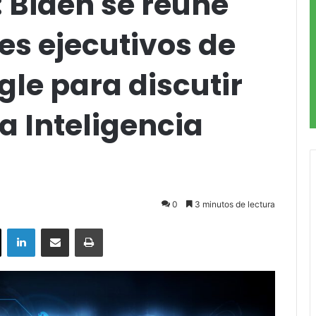
 Biden se reúne
res ejecutivos de
gle para discutir
la Inteligencia
0
3 minutos de lectura
ok
X
LinkedIn
Compartir por correo electrónico
Imprimir