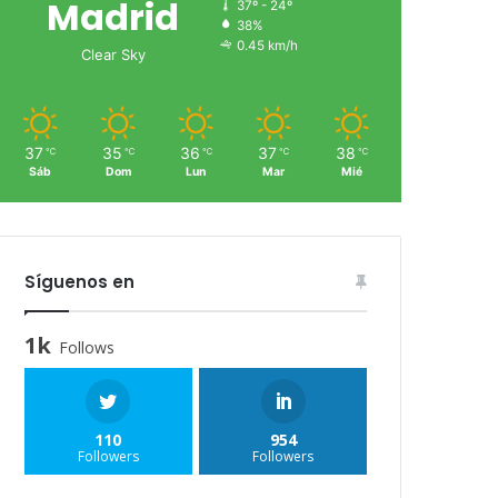
Madrid
37º - 24º
38%
0.45 km/h
Clear Sky
37
35
36
37
38
℃
℃
℃
℃
℃
Sáb
Dom
Lun
Mar
Mié
Síguenos en
1k
Follows
110
954
Followers
Followers