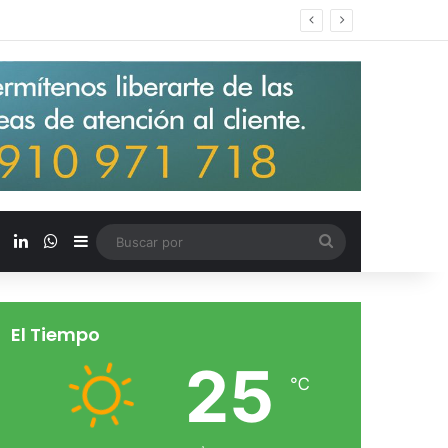
s salarios de entrada un 15%
X
LinkedIn
WhatsApp
Barra lateral
Buscar
por
El Tiempo
25
℃