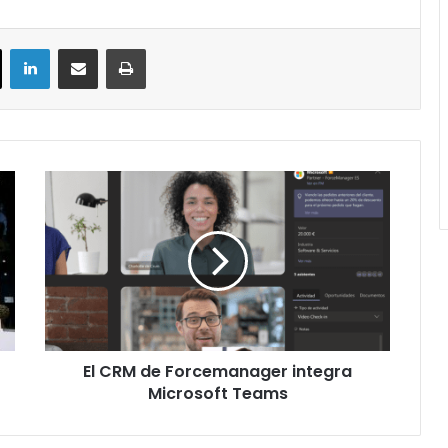
ok
X
LinkedIn
Compartir por correo electrónico
Imprimir
El
CRM
de
Forcemanager
integra
Microsoft
Teams
El CRM de Forcemanager integra
Microsoft Teams