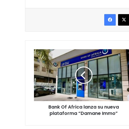
Facebo
Bank
Of
Africa
lanza
su
nueva
plataforma
“Damane
Immo”
Bank Of Africa lanza su nueva
plataforma “Damane Immo”