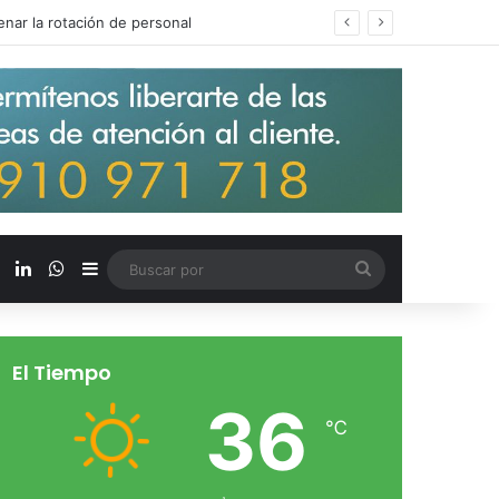
s salarios de entrada un 15%
X
LinkedIn
WhatsApp
Barra lateral
Buscar
por
El Tiempo
36
℃