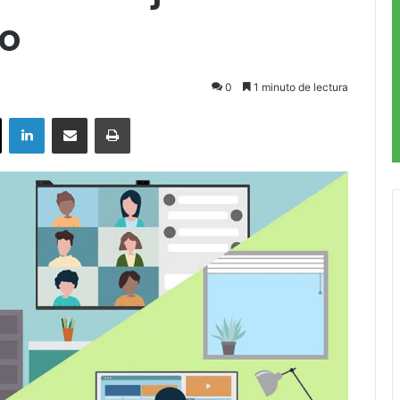
co
0
1 minuto de lectura
ok
X
LinkedIn
Compartir por correo electrónico
Imprimir