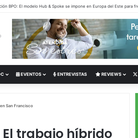
 del Nearshoring: Crisis de talento bilingüe en Centroamérica dispara lo
OC
EVENTOS
ENTREVISTAS
REVIEWS
o en San Francisco
El trabajo híbrido