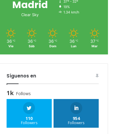
Madrid
37º - 32º
19%
1.34 km/h
Clear Sky
36
36
36
36
37
℃
℃
℃
℃
℃
Vie
Sáb
Dom
Lun
Mar
Síguenos en
1k
Follows
110
954
Followers
Followers