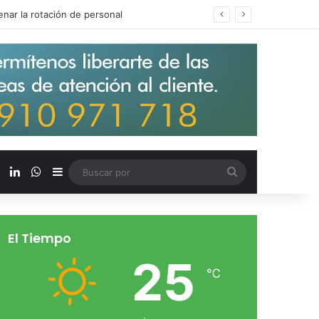
s salarios de entrada un 15%
X
LinkedIn
WhatsApp
Barra lateral
Buscar
por
El Tiempo
25
℃