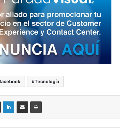
facebook
Tecnología
ok
X
LinkedIn
Compartir por correo electrónico
Imprimir