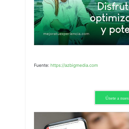
Fuente:
https://azbigmedia.com
Únete a nues