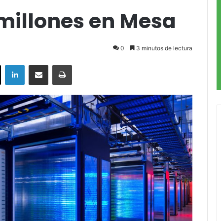
 millones en Mesa
0
3 minutos de lectura
ok
X
LinkedIn
Compartir por correo electrónico
Imprimir