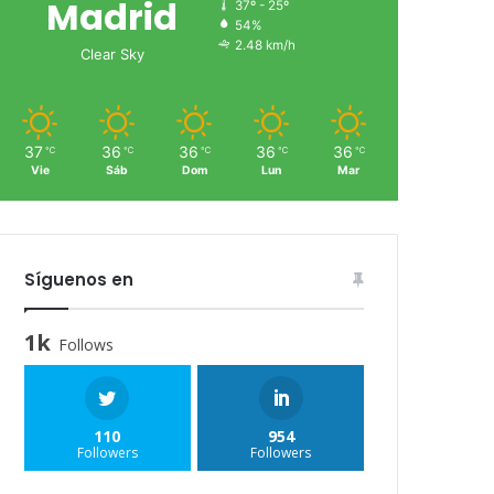
Madrid
37º - 25º
54%
2.48 km/h
Clear Sky
37
36
36
36
36
℃
℃
℃
℃
℃
Vie
Sáb
Dom
Lun
Mar
Síguenos en
1k
Follows
110
954
Followers
Followers