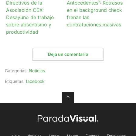
Directivos de la
Antecedentes”: Retrasos
Asociación CEX:
en el background check
Desayuno de trabajo
frenan las
sobre absentismo y
contrataciones masivas
productividad
Deja un comentario
Categorías:
Noticias
Etiquetas:
facebook
↑
Inicio
Noticias
Latam
Maroc
Eventos
Entrevistas