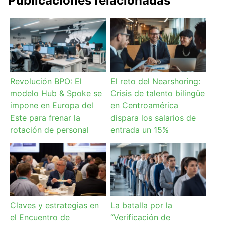
Publicaciones relacionadas
Revolución BPO: El
El reto del Nearshoring:
modelo Hub & Spoke se
Crisis de talento bilingüe
impone en Europa del
en Centroamérica
Este para frenar la
dispara los salarios de
rotación de personal
entrada un 15%
Claves y estrategias en
La batalla por la
el Encuentro de
“Verificación de