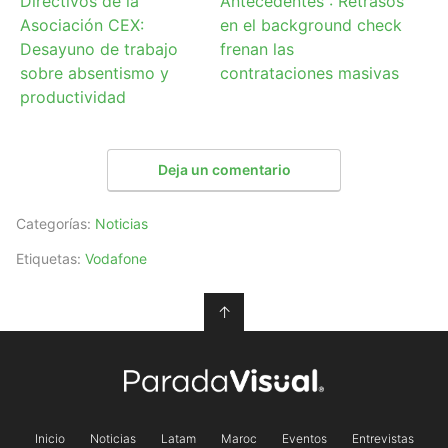
Directivos de la
Antecedentes”: Retrasos
Asociación CEX:
en el background check
Desayuno de trabajo
frenan las
sobre absentismo y
contrataciones masivas
productividad
Deja un comentario
Categorías:
Noticias
Etiquetas:
Vodafone
↑
Inicio
Noticias
Latam
Maroc
Eventos
Entrevistas