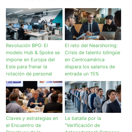
Revolución BPO: El
El reto del Nearshoring:
modelo Hub & Spoke se
Crisis de talento bilingüe
impone en Europa del
en Centroamérica
Este para frenar la
dispara los salarios de
rotación de personal
entrada un 15%
Claves y estrategias en
La batalla por la
el Encuentro de
“Verificación de