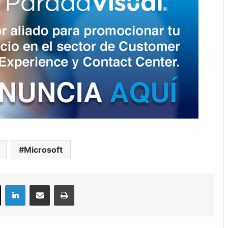
Microsoft
ok
X
LinkedIn
Compartir por correo electrónico
Imprimir