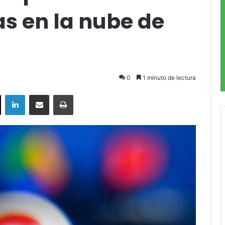
s en la nube de
0
1 minuto de lectura
ok
X
LinkedIn
Compartir por correo electrónico
Imprimir