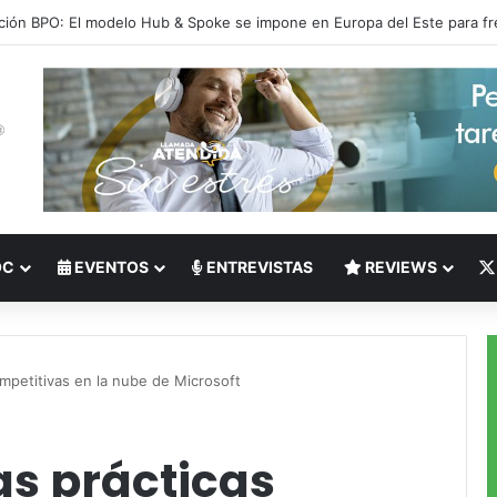
 del Nearshoring: Crisis de talento bilingüe en Centroamérica dispara lo
OC
EVENTOS
ENTREVISTAS
REVIEWS
competitivas en la nube de Microsoft
las prácticas