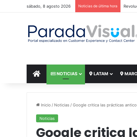
sábado, 8 agosto 2026
Noticias de última hora
El reto
INICIO
NOTICIAS
LATAM
MAR
Inicio
/
Noticias
/
Google critica las prácticas anti
Noticias
Google critica 