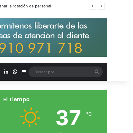
s salarios de entrada un 15%
X
LinkedIn
WhatsApp
Barra lateral
Buscar
por
El Tiempo
37
℃