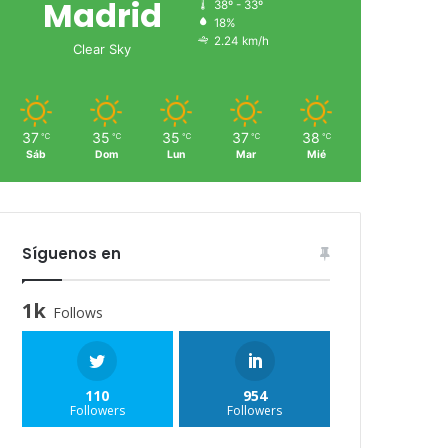
Madrid
38º - 33º
18%
2.24 km/h
Clear Sky
37
35
35
37
38
℃
℃
℃
℃
℃
Sáb
Dom
Lun
Mar
Mié
Síguenos en
1k
Follows
110
954
Followers
Followers