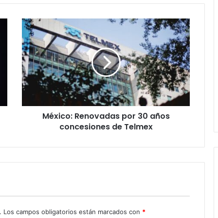
México:
Renovadas
por
30
años
concesiones
de
Telmex
México: Renovadas por 30 años
concesiones de Telmex
.
Los campos obligatorios están marcados con
*