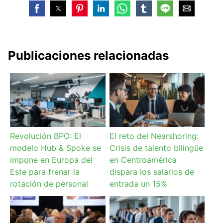
Publicaciones relacionadas
Revolución BPO: El
El reto del Nearshoring:
modelo Hub & Spoke se
Crisis de talento bilingüe
impone en Europa del
en Centroamérica
Este para frenar la
dispara los salarios de
rotación de personal
entrada un 15%