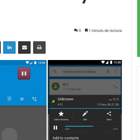
0
1 minuto de lectura
ok
X
LinkedIn
Compartir por correo electrónico
Imprimir