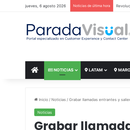
jueves, 6 agosto 2026
Noticias de última hora
El reto
INICIO
NOTICIAS
LATAM
MAR
Inicio
/
Noticias
/
Grabar llamadas entrantes y salie
Noticias
Grabar llamada