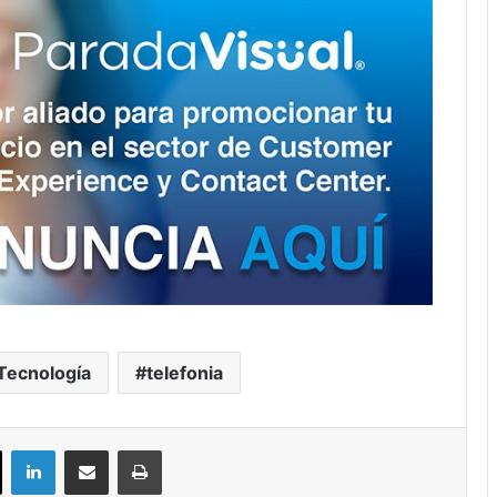
Tecnología
telefonia
ok
X
LinkedIn
Compartir por correo electrónico
Imprimir