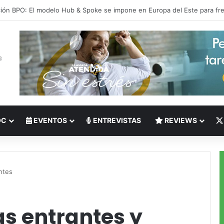
 del Nearshoring: Crisis de talento bilingüe en Centroamérica dispara lo
OC
EVENTOS
ENTREVISTAS
REVIEWS
ntes
s entrantes y