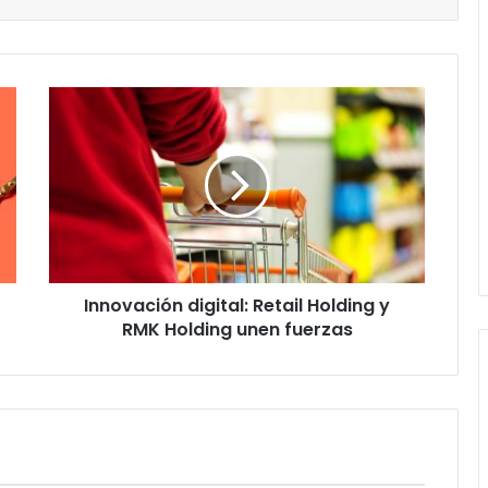
Innovación
digital:
Retail
Holding
y
RMK
Holding
unen
fuerzas
Innovación digital: Retail Holding y
RMK Holding unen fuerzas