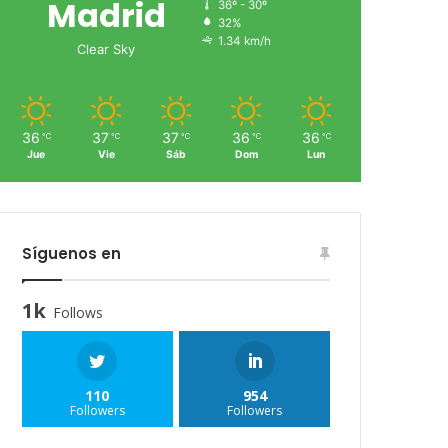
Madrid
36º - 30º
32%
1.34 km/h
Clear Sky
36
37
37
36
36
℃
℃
℃
℃
℃
Jue
Vie
Sáb
Dom
Lun
Síguenos en
1k
Follows
110
954
Followers
Followers