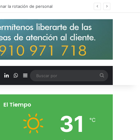
s salarios de entrada un 15%
X
LinkedIn
WhatsApp
Barra lateral
Buscar
por
El Tiempo
31
℃