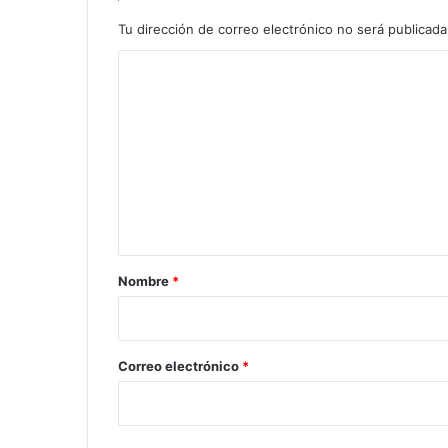
Tu dirección de correo electrónico no será publicada
C
o
m
e
n
t
a
r
Nombre
*
i
o
*
Correo electrónico
*