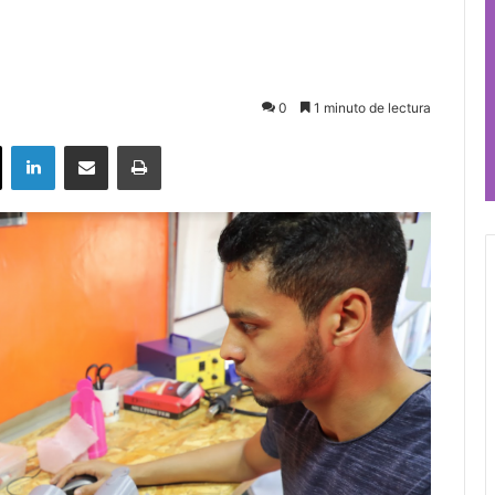
0
1 minuto de lectura
ok
X
LinkedIn
Compartir por correo electrónico
Imprimir