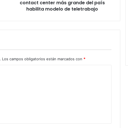
modelo
contact center más grande del país
de
habilita modelo de teletrabajo
teletrabajo
.
Los campos obligatorios están marcados con
*