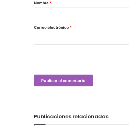
r
Nombre
*
i
o
*
Correo electrónico
*
Publicaciones relacionadas