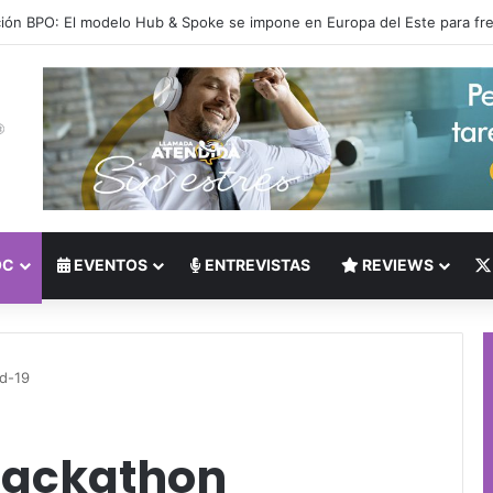
 del Nearshoring: Crisis de talento bilingüe en Centroamérica dispara lo
OC
EVENTOS
ENTREVISTAS
REVIEWS
id-19
 Hackathon