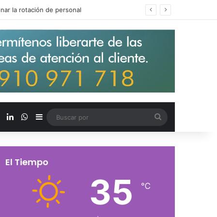
s salarios de entrada un 15%
X
LinkedIn
WhatsApp
Barra lateral
Buscar
por
El Tiempo
35
℃