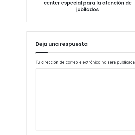
jubilados
center especial para la atención de
jubilados
Deja una respuesta
Tu dirección de correo electrónico no será publicada
C
o
m
e
n
t
a