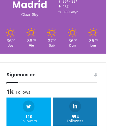
Madrid
36º - 32º
28%
0.89 km/h
Clear Sky
36
38
37
36
35
℃
℃
℃
℃
℃
Jue
Vie
Sáb
Dom
Lun
Síguenos en
1k
Follows
110
954
Followers
Followers