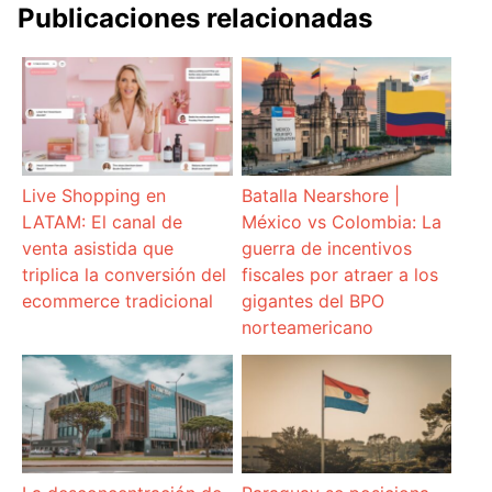
Publicaciones relacionadas
Live Shopping en
Batalla Nearshore |
LATAM: El canal de
México vs Colombia: La
venta asistida que
guerra de incentivos
triplica la conversión del
fiscales por atraer a los
ecommerce tradicional
gigantes del BPO
norteamericano