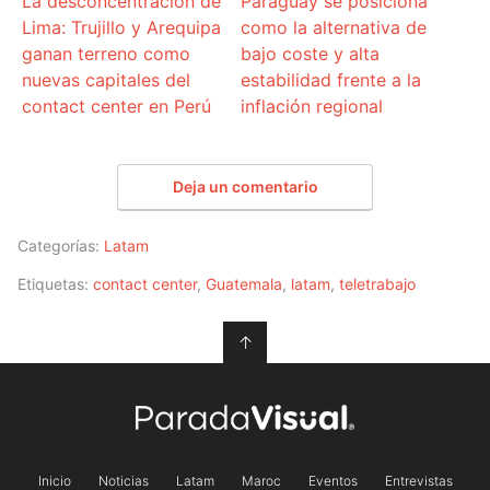
La desconcentración de
Paraguay se posiciona
Lima: Trujillo y Arequipa
como la alternativa de
ganan terreno como
bajo coste y alta
nuevas capitales del
estabilidad frente a la
contact center en Perú
inflación regional
Deja un comentario
Categorías:
Latam
Etiquetas:
contact center
,
Guatemala
,
latam
,
teletrabajo
↑
Inicio
Noticias
Latam
Maroc
Eventos
Entrevistas