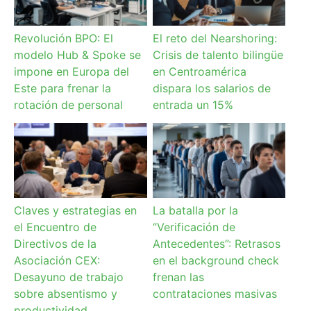
Revolución BPO: El
El reto del Nearshoring:
modelo Hub & Spoke se
Crisis de talento bilingüe
impone en Europa del
en Centroamérica
Este para frenar la
dispara los salarios de
rotación de personal
entrada un 15%
Claves y estrategias en
La batalla por la
el Encuentro de
“Verificación de
Directivos de la
Antecedentes”: Retrasos
Asociación CEX:
en el background check
Desayuno de trabajo
frenan las
sobre absentismo y
contrataciones masivas
productividad