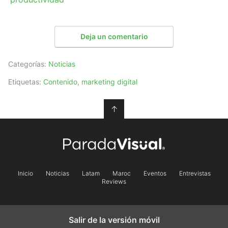
Deja un comentario
Categorías:
Noticias
Etiquetas:
Contenido
,
marketing digital
↑
Inicio
Noticias
Latam
Maroc
Eventos
Entrevistas
Reviews
Salir de la versión móvil