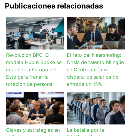
Publicaciones relacionadas
Revolución BPO: El
El reto del Nearshoring:
modelo Hub & Spoke se
Crisis de talento bilingüe
impone en Europa del
en Centroamérica
Este para frenar la
dispara los salarios de
rotación de personal
entrada un 15%
Claves y estrategias en
La batalla por la