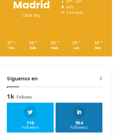
Madrid
37º - 24º
48%
0.45 km/h
Clear Sky
37
36
36
36
36
℃
℃
℃
℃
℃
Vie
Sáb
Dom
Lun
Mar
Síguenos en
1k
Follows
110
954
Followers
Followers