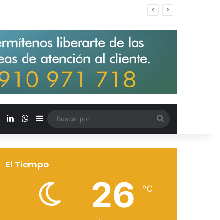
s salarios de entrada un 15%
X
LinkedIn
WhatsApp
Barra lateral
Buscar
por
El Tiempo
26
℃