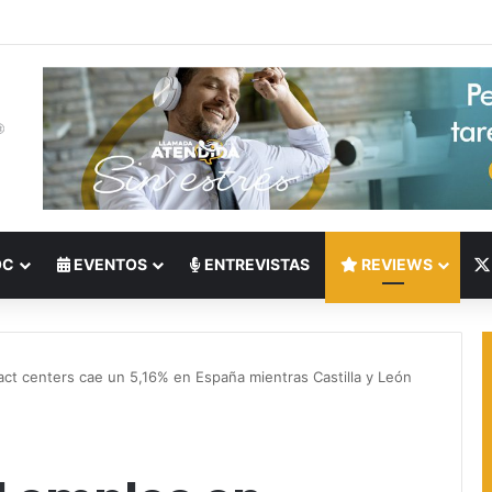
 del Nearshoring: Crisis de talento bilingüe en Centroamérica dispara lo
OC
EVENTOS
ENTREVISTAS
REVIEWS
ct centers cae un 5,16% en España mientras Castilla y León