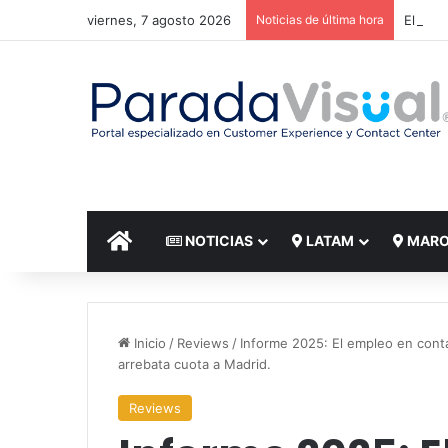
viernes, 7 agosto 2026
Noticias de última hora
El reto
INICIO
NOTICIAS
LATAM
MAR
Inicio
/
Reviews
/
Informe 2025: El empleo en conta
arrebata cuota a Madrid.
Reviews