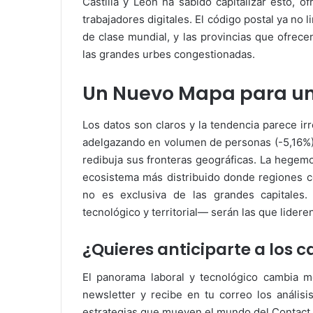
Castilla y León ha sabido capitalizar esto, o
trabajadores digitales. El código postal ya no 
de clase mundial, y las provincias que ofrece
las grandes urbes congestionadas.
Un Nuevo Mapa para un
Los datos son claros y la tendencia parece ir
adelgazando en volumen de personas (-5,16%) 
redibuja sus fronteras geográficas. La hegem
ecosistema más distribuido donde regiones c
no es exclusiva de las grandes capitale
tecnológico y territorial— serán las que lider
¿Quieres anticiparte a los
El panorama laboral y tecnológico cambia m
newsletter y recibe en tu correo los análisi
estrategias que mueven el mundo del Contact 