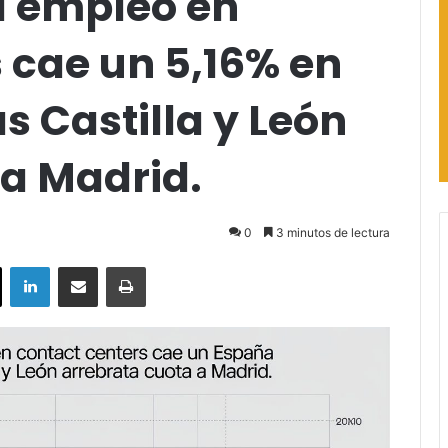
l empleo en
 cae un 5,16% en
 Castilla y León
 a Madrid.
0
3 minutos de lectura
ok
X
LinkedIn
Compartir por correo electrónico
Imprimir