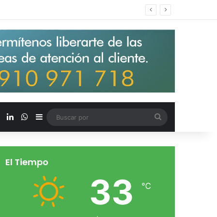
s salarios de entrada un 15%
X
LinkedIn
WhatsApp
Barra lateral
Buscar
por
El Tiempo
33
℃