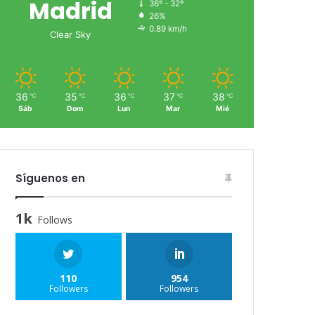
Madrid
36º - 32º
26%
0.89 km/h
Clear Sky
36
35
36
37
38
℃
℃
℃
℃
℃
Sáb
Dom
Lun
Mar
Mié
Síguenos en
1k
Follows
110
954
Followers
Followers