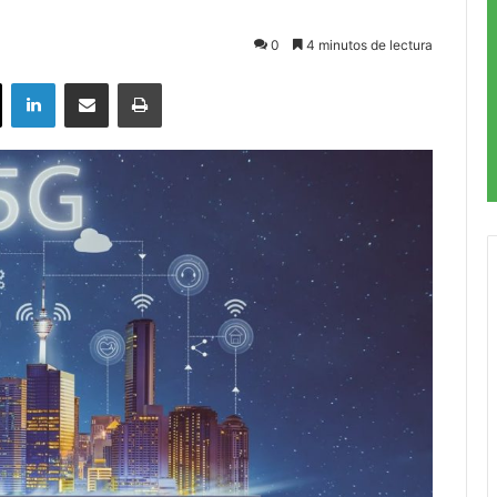
0
4 minutos de lectura
ok
X
LinkedIn
Compartir por correo electrónico
Imprimir