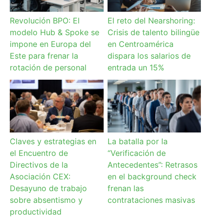
Revolución BPO: El
El reto del Nearshoring:
modelo Hub & Spoke se
Crisis de talento bilingüe
impone en Europa del
en Centroamérica
Este para frenar la
dispara los salarios de
rotación de personal
entrada un 15%
Claves y estrategias en
La batalla por la
el Encuentro de
“Verificación de
Directivos de la
Antecedentes”: Retrasos
Asociación CEX:
en el background check
Desayuno de trabajo
frenan las
sobre absentismo y
contrataciones masivas
productividad