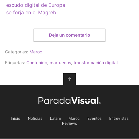
escudo digital de Europa
se forja en el Magreb
Deja un comentario
Categorías:
Maroc
Etiquetas:
Contenido
,
marruecos
,
transformación digital
↑
Inicio
Noticias
Latam
Maroc
Eventos
Entrevistas
Reviews