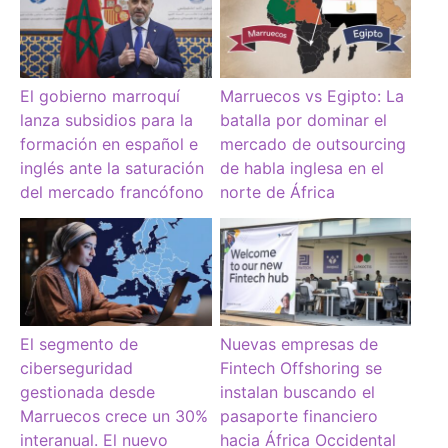
El gobierno marroquí
Marruecos vs Egipto: La
lanza subsidios para la
batalla por dominar el
formación en español e
mercado de outsourcing
inglés ante la saturación
de habla inglesa en el
del mercado francófono
norte de África
El segmento de
Nuevas empresas de
ciberseguridad
Fintech Offshoring se
gestionada desde
instalan buscando el
Marruecos crece un 30%
pasaporte financiero
interanual. El nuevo
hacia África Occidental