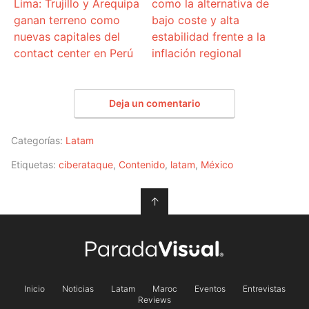
Lima: Trujillo y Arequipa
como la alternativa de
ganan terreno como
bajo coste y alta
nuevas capitales del
estabilidad frente a la
contact center en Perú
inflación regional
Deja un comentario
Categorías:
Latam
Etiquetas:
ciberataque
,
Contenido
,
latam
,
México
↑
Inicio
Noticias
Latam
Maroc
Eventos
Entrevistas
Reviews