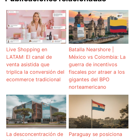
Live Shopping en
Batalla Nearshore |
LATAM: El canal de
México vs Colombia: La
venta asistida que
guerra de incentivos
triplica la conversión del
fiscales por atraer a los
ecommerce tradicional
gigantes del BPO
norteamericano
La desconcentración de
Paraguay se posiciona