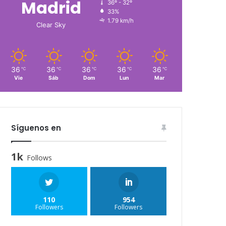
Madrid
36º - 32º
33%
1.79 km/h
Clear Sky
36
36
36
36
36
℃
℃
℃
℃
℃
Vie
Sáb
Dom
Lun
Mar
Síguenos en
1k
Follows
110
954
Followers
Followers