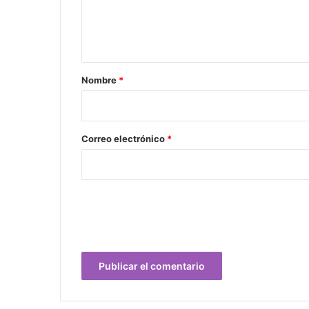
n
t
a
r
Nombre
*
i
o
*
Correo electrónico
*