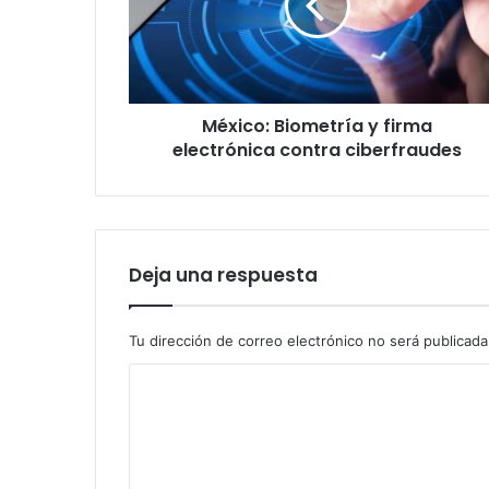
electrónica
contra
ciberfraudes
México: Biometría y firma
electrónica contra ciberfraudes
Deja una respuesta
Tu dirección de correo electrónico no será publicada
C
o
m
e