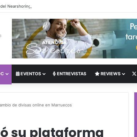
 del Nearshoring: Crisis de talento bilingüe en Centroamérica dispara lo
OC
EVENTOS
ENTREVISTAS
REVIEWS
cambio de divisas online en Marruecos
ó su plataforma