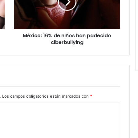
han
padecido
ciberbullying
México: 16% de niños han padecido
ciberbullying
.
Los campos obligatorios están marcados con
*