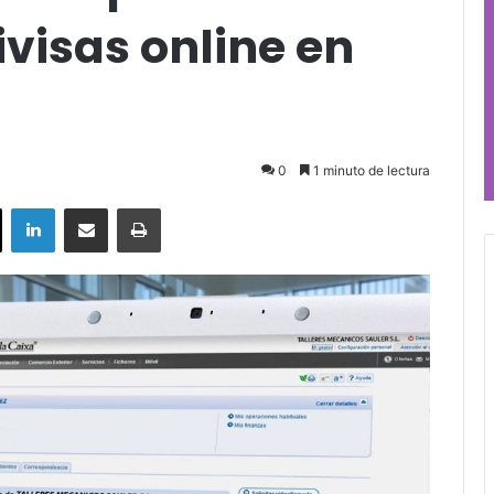
visas online en
0
1 minuto de lectura
ok
X
LinkedIn
Compartir por correo electrónico
Imprimir