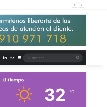
s salarios de entrada un 15%
X
LinkedIn
WhatsApp
Barra lateral
Buscar
por
El Tiempo
32
℃