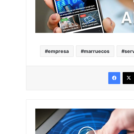
empresa
marruecos
serv
Facebo
México:
Biometría
y
firma