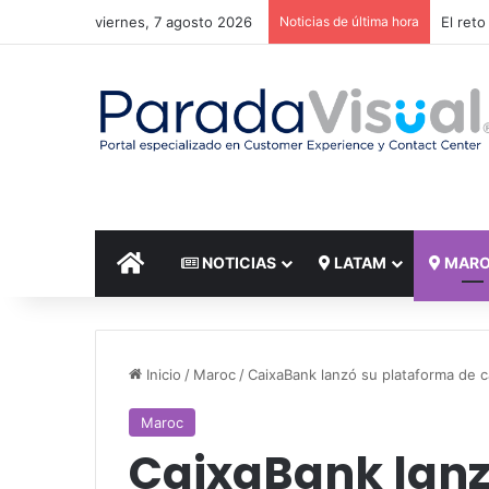
viernes, 7 agosto 2026
Noticias de última hora
El reto
INICIO
NOTICIAS
LATAM
MAR
Inicio
/
Maroc
/
CaixaBank lanzó su plataforma de 
Maroc
CaixaBank lanz