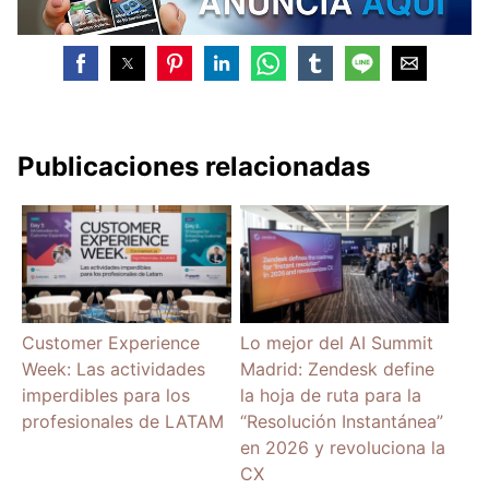
Publicaciones relacionadas
Customer Experience
Lo mejor del AI Summit
Week: Las actividades
Madrid: Zendesk define
imperdibles para los
la hoja de ruta para la
profesionales de LATAM
“Resolución Instantánea”
en 2026 y revoluciona la
CX