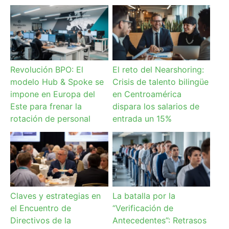
Revolución BPO: El
El reto del Nearshoring:
modelo Hub & Spoke se
Crisis de talento bilingüe
impone en Europa del
en Centroamérica
Este para frenar la
dispara los salarios de
rotación de personal
entrada un 15%
Claves y estrategias en
La batalla por la
el Encuentro de
“Verificación de
Directivos de la
Antecedentes”: Retrasos