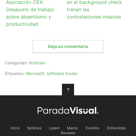
Asociación CEX:
en el background check
Desayuno de trabajo
frenan las
sobre absentismo y
contrataciones masivas
productividad
Deja un comentario
Categorías:
Noticias
Etiquetas:
Microsoft
,
software house
↑
Inicio
Noticias
Latam
Maroc
Eventos
Entrevistas
Reviews