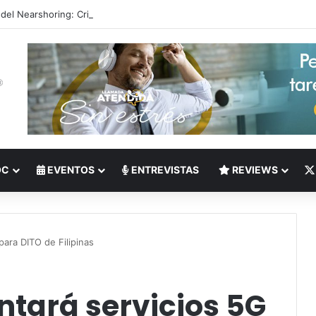
 del Nearshoring: Crisis de talento bilingüe en Centroamérica dispara lo
OC
EVENTOS
ENTREVISTAS
REVIEWS
ara DITO de Filipinas
tará servicios 5G