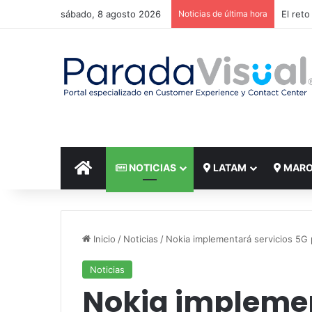
sábado, 8 agosto 2026
Noticias de última hora
El reto
INICIO
NOTICIAS
LATAM
MAR
Inicio
/
Noticias
/
Nokia implementará servicios 5G p
Noticias
Nokia implemen