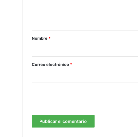
n
t
a
r
Nombre
*
i
o
*
Correo electrónico
*