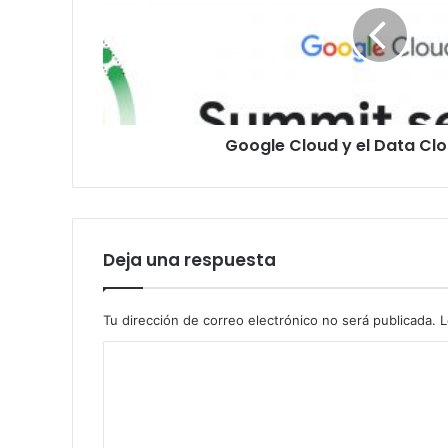
el
Data
Cloud
Summit
Google Cloud y el Data Cl
Deja una respuesta
Tu dirección de correo electrónico no será publicada.
L
C
o
m
e