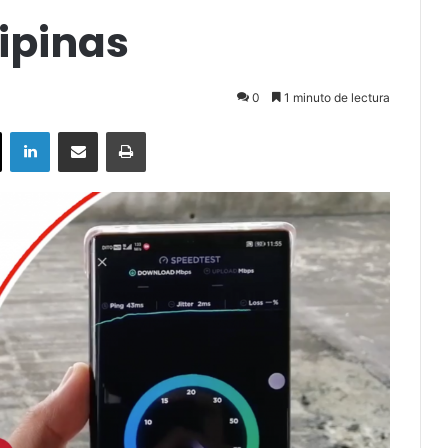
lipinas
0
1 minuto de lectura
ok
X
LinkedIn
Compartir por correo electrónico
Imprimir