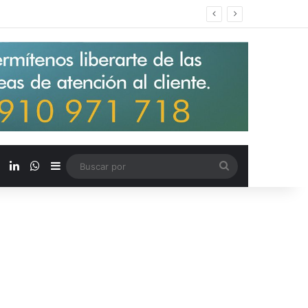
s salarios de entrada un 15%
X
LinkedIn
WhatsApp
Barra lateral
Buscar
por