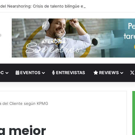
 del Nearshoring: Crisis de talento bilingüe en Centroamérica dispara lo
OC
EVENTOS
ENTREVISTAS
REVIEWS
ia del Cliente según KPMG
a mejor