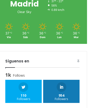
Madrid
37º - 22º
58%
0.89 km/h
Clear Sky
37
36
36
36
36
℃
℃
℃
℃
℃
Vie
Sáb
Dom
Lun
Mar
Síguenos en
1k
Follows
110
954
Followers
Followers