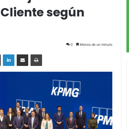
 Cliente según
0
Menos de un minuto
ok
X
LinkedIn
Compartir por correo electrónico
Imprimir