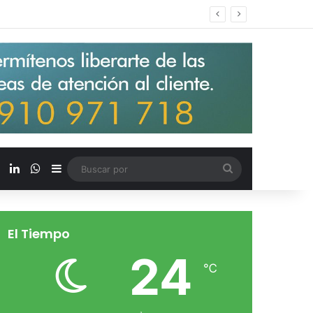
s salarios de entrada un 15%
X
LinkedIn
WhatsApp
Barra lateral
Buscar
por
El Tiempo
24
℃