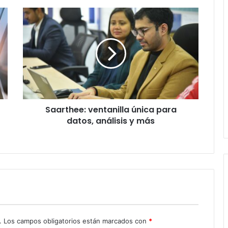
Saarthee:
ventanilla
única
para
datos,
análisis
y
más
Saarthee: ventanilla única para
datos, análisis y más
.
Los campos obligatorios están marcados con
*