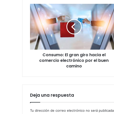
Consumo:
El
gran
giro
hacia
el
comercio
electrónico
por
Consumo: El gran giro hacia el
el
buen
comercio electrónico por el buen
camino
camino
Deja una respuesta
Tu dirección de correo electrónico no será publicada