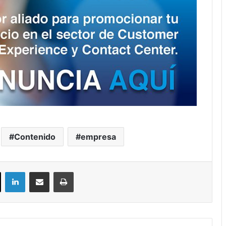
Contenido
empresa
ok
X
LinkedIn
Compartir por correo electrónico
Imprimir