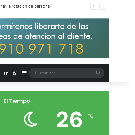
s salarios de entrada un 15%
X
LinkedIn
WhatsApp
Barra lateral
Buscar
por
El Tiempo
26
℃