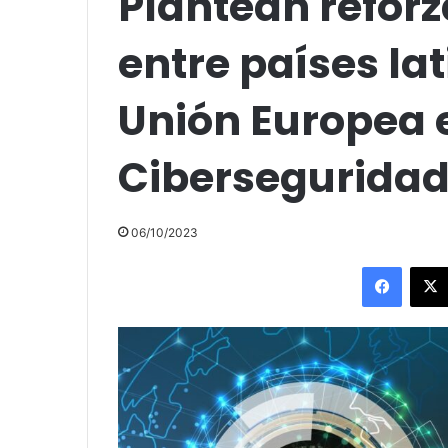
Plantean refor
entre países l
Unión Europea 
Cibersegurida
06/10/2023
Facebo