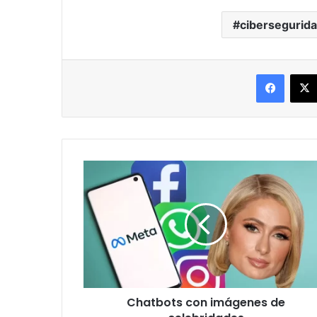
cibersegurid
Facebo
Chatbots
con
imágenes
de
celebridades
Chatbots con imágenes de