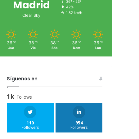
Madrid
36º - 23º
42%
1.82 km/h
Clear Sky
36
38
38
36
36
℃
℃
℃
℃
℃
Jue
Vie
Sáb
Dom
Lun
Síguenos en
1k
Follows
110
954
Followers
Followers