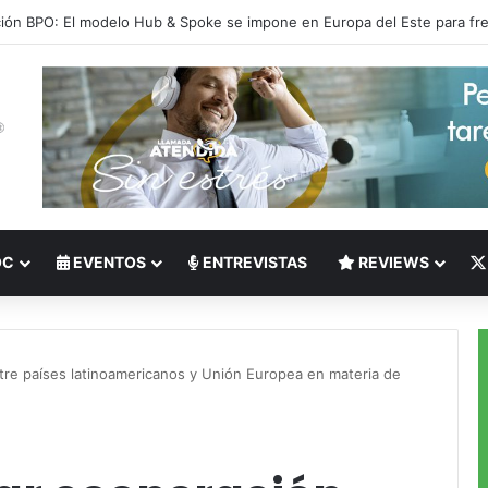
 del Nearshoring: Crisis de talento bilingüe en Centroamérica dispara lo
OC
EVENTOS
ENTREVISTAS
REVIEWS
tre países latinoamericanos y Unión Europea en materia de