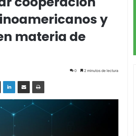
zar cooperación
atinoamericanos y
en materia de
d
0
2 minutos de lectura
ok
X
LinkedIn
Compartir por correo electrónico
Imprimir