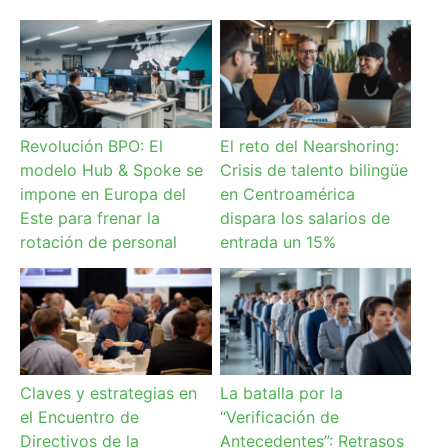
Revolución BPO: El
El reto del Nearshoring:
modelo Hub & Spoke se
Crisis de talento bilingüe
impone en Europa del
en Centroamérica
Este para frenar la
dispara los salarios de
rotación de personal
entrada un 15%
Claves y estrategias en
La batalla por la
el Encuentro de
“Verificación de
Directivos de la
Antecedentes”: Retrasos