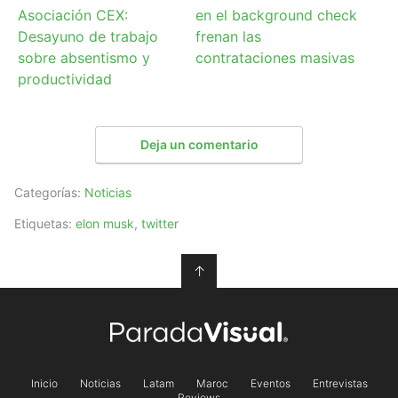
Asociación CEX:
en el background check
Desayuno de trabajo
frenan las
sobre absentismo y
contrataciones masivas
productividad
Deja un comentario
Categorías:
Noticias
Etiquetas:
elon musk
,
twitter
↑
Inicio
Noticias
Latam
Maroc
Eventos
Entrevistas
Reviews