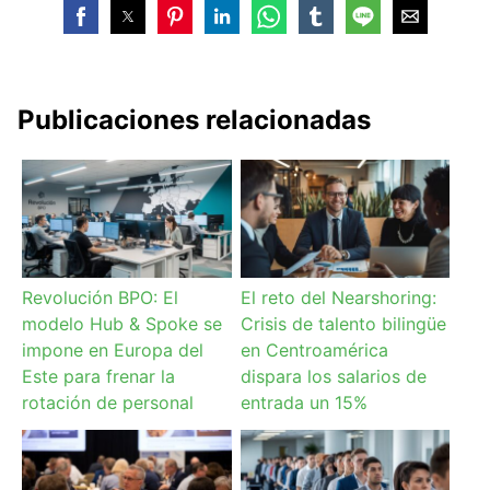
Publicaciones relacionadas
Revolución BPO: El
El reto del Nearshoring:
modelo Hub & Spoke se
Crisis de talento bilingüe
impone en Europa del
en Centroamérica
Este para frenar la
dispara los salarios de
rotación de personal
entrada un 15%