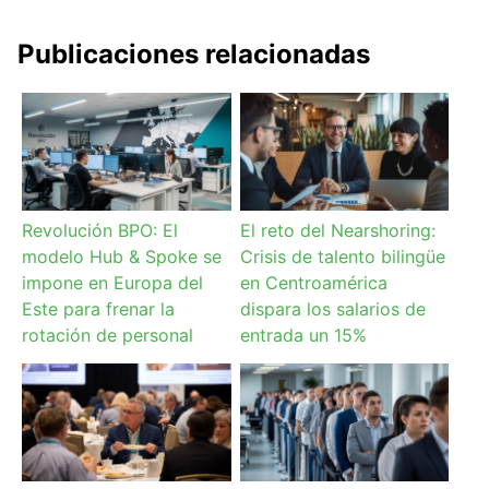
Publicaciones relacionadas
Revolución BPO: El
El reto del Nearshoring:
modelo Hub & Spoke se
Crisis de talento bilingüe
impone en Europa del
en Centroamérica
Este para frenar la
dispara los salarios de
rotación de personal
entrada un 15%