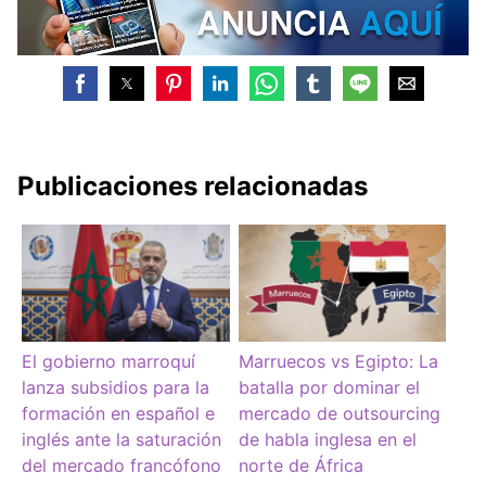
Publicaciones relacionadas
El gobierno marroquí
Marruecos vs Egipto: La
lanza subsidios para la
batalla por dominar el
formación en español e
mercado de outsourcing
inglés ante la saturación
de habla inglesa en el
del mercado francófono
norte de África