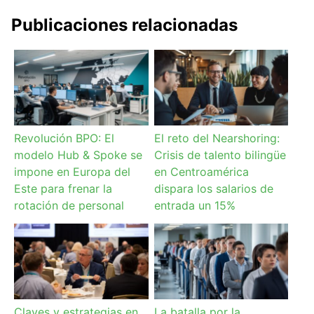
Publicaciones relacionadas
Revolución BPO: El
El reto del Nearshoring:
modelo Hub & Spoke se
Crisis de talento bilingüe
impone en Europa del
en Centroamérica
Este para frenar la
dispara los salarios de
rotación de personal
entrada un 15%
Claves y estrategias en
La batalla por la