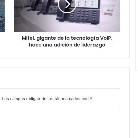
tecnología
VoIP,
hace
una
adición
Mitel, gigante de la tecnología VoIP,
de
liderazgo
hace una adición de liderazgo
.
Los campos obligatorios están marcados con
*