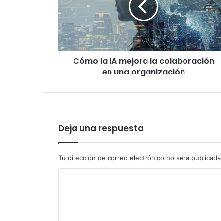
la
colaboración
en
una
organización
Cómo la IA mejora la colaboración
en una organización
Deja una respuesta
Tu dirección de correo electrónico no será publicada
C
o
m
e