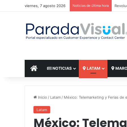
viernes, 7 agosto 2026
Noticias de última hora
El reto
INICIO
NOTICIAS
LATAM
MAR
Inicio
/
Latam
/
México: Telemarketing y Ferias de
Latam
México: Telemar