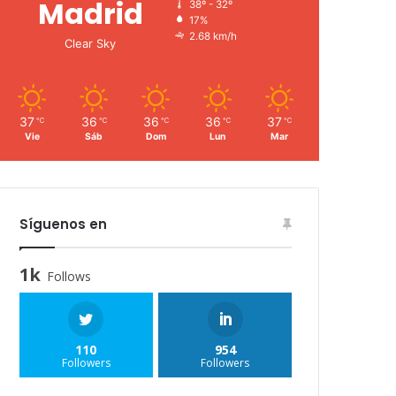
Madrid
38º - 32º
17%
2.68 km/h
Clear Sky
37
36
36
36
37
℃
℃
℃
℃
℃
Vie
Sáb
Dom
Lun
Mar
Síguenos en
1k
Follows
110
954
Followers
Followers