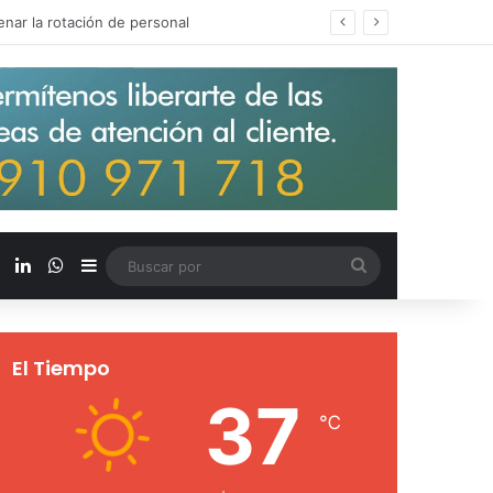
s salarios de entrada un 15%
X
LinkedIn
WhatsApp
Barra lateral
Buscar
por
El Tiempo
37
℃