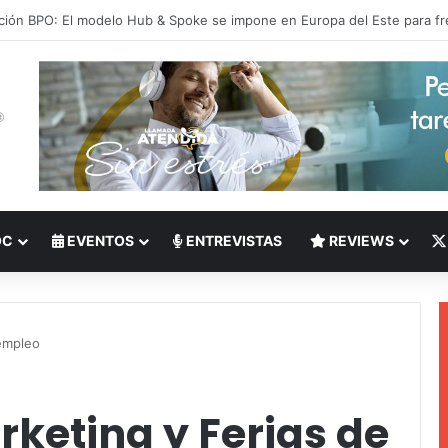
 del Nearshoring: Crisis de talento bilingüe en Centroamérica dispara lo
OC
EVENTOS
ENTREVISTAS
REVIEWS
 empleo
keting y Ferias de