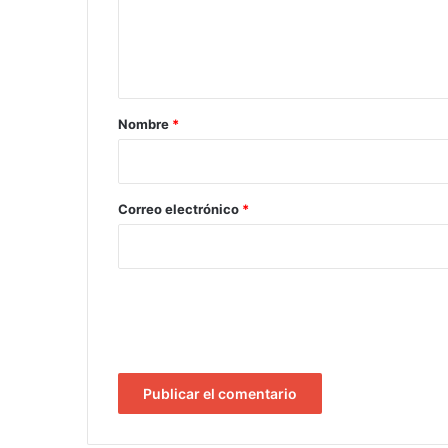
n
t
a
r
Nombre
*
i
o
*
Correo electrónico
*