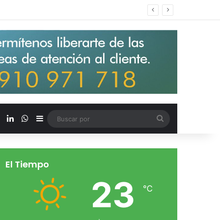
s salarios de entrada un 15%
X
LinkedIn
WhatsApp
Barra lateral
Buscar
por
El Tiempo
23
℃