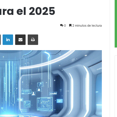
ra el 2025
0
2 minutos de lectura
ok
X
LinkedIn
Compartir por correo electrónico
Imprimir