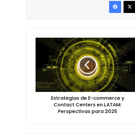
Facebo
Estrategias
de
E-
commerce
y
Contact
Centers
en
LATAM:
Estrategias de E-commerce y
Perspectivas
para
Contact Centers en LATAM:
2025
Perspectivas para 2025