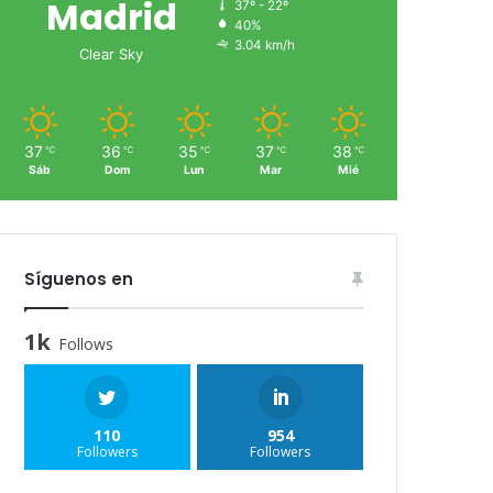
Madrid
37º - 22º
40%
3.04 km/h
Clear Sky
37
36
35
37
38
℃
℃
℃
℃
℃
Sáb
Dom
Lun
Mar
Mié
Síguenos en
1k
Follows
110
954
Followers
Followers