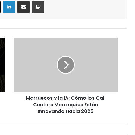
ok
X
LinkedIn
Compartir por correo electrónico
Imprimir
Marruecos
y
la
IA:
Cómo
los
Call
Centers
Marroquíes
Marruecos y la IA: Cómo los Call
Están
Innovando
Centers Marroquíes Están
Hacia
Innovando Hacia 2025
2025