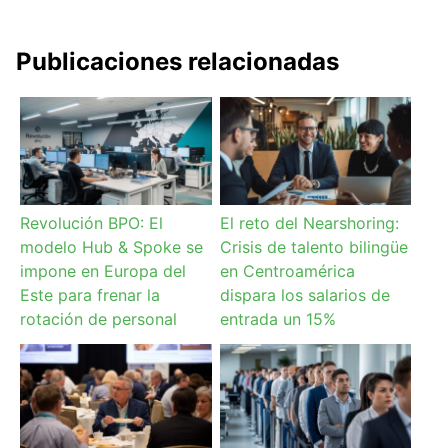
Publicaciones relacionadas
Revolución BPO: El
El reto del Nearshoring:
modelo Hub & Spoke se
Crisis de talento bilingüe
impone en Europa del
en Centroamérica
Este para frenar la
dispara los salarios de
rotación de personal
entrada un 15%