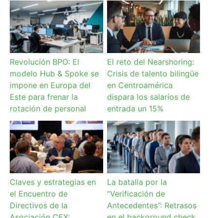
Revolución BPO: El
El reto del Nearshoring:
modelo Hub & Spoke se
Crisis de talento bilingüe
impone en Europa del
en Centroamérica
Este para frenar la
dispara los salarios de
rotación de personal
entrada un 15%
Claves y estrategias en
La batalla por la
el Encuentro de
“Verificación de
Directivos de la
Antecedentes”: Retrasos
Asociación CEX:
en el background check