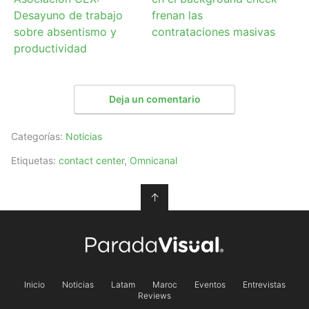
Desayuno de trabajo
frenan las
sobre absentismo y
contrataciones masivas
productividad
Deja un comentario
Categorías:
Noticias
Etiquetas:
contact center
,
Omnicanal
↑
Inicio
Noticias
Latam
Maroc
Eventos
Entrevistas
Reviews