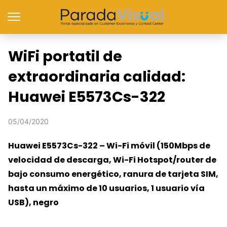
WiFi portatil de
extraordinaria calidad:
Huawei E5573Cs-322
05/04/2020
Huawei E5573Cs-322 – Wi-Fi móvil (150Mbps de
velocidad de descarga, Wi-Fi Hotspot/router de
bajo consumo energético, ranura de tarjeta SIM,
hasta un máximo de 10 usuarios, 1 usuario vía
USB), negro