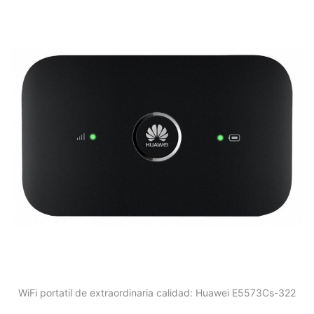
WiFi portatil de extraordinaria calidad: Huawei E5573Cs-322