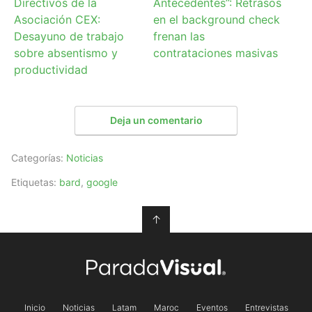
Directivos de la
Antecedentes”: Retrasos
Asociación CEX:
en el background check
Desayuno de trabajo
frenan las
sobre absentismo y
contrataciones masivas
productividad
Deja un comentario
Categorías:
Noticias
Etiquetas:
bard
,
google
↑
Inicio
Noticias
Latam
Maroc
Eventos
Entrevistas