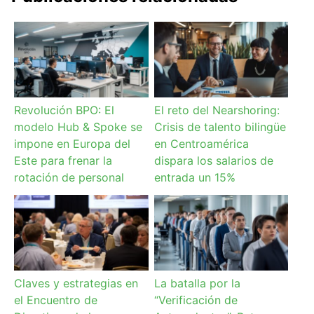
Revolución BPO: El
El reto del Nearshoring:
modelo Hub & Spoke se
Crisis de talento bilingüe
impone en Europa del
en Centroamérica
Este para frenar la
dispara los salarios de
rotación de personal
entrada un 15%
Claves y estrategias en
La batalla por la
el Encuentro de
“Verificación de