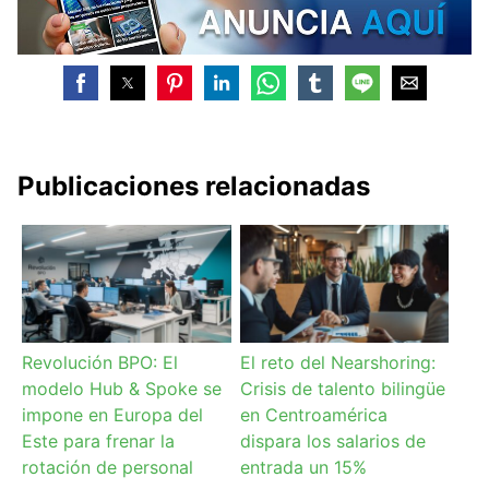
Publicaciones relacionadas
Revolución BPO: El
El reto del Nearshoring:
modelo Hub & Spoke se
Crisis de talento bilingüe
impone en Europa del
en Centroamérica
Este para frenar la
dispara los salarios de
rotación de personal
entrada un 15%