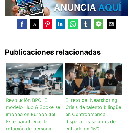
Publicaciones relacionadas
Revolución BPO: El
El reto del Nearshoring:
modelo Hub & Spoke se
Crisis de talento bilingüe
impone en Europa del
en Centroamérica
Este para frenar la
dispara los salarios de
rotación de personal
entrada un 15%