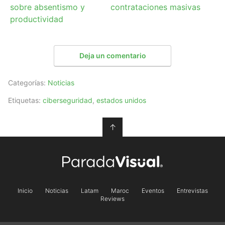
sobre absentismo y
contrataciones masivas
productividad
Deja un comentario
Categorías:
Noticias
Etiquetas:
ciberseguridad
,
estados unidos
↑
Inicio
Noticias
Latam
Maroc
Eventos
Entrevistas
Reviews