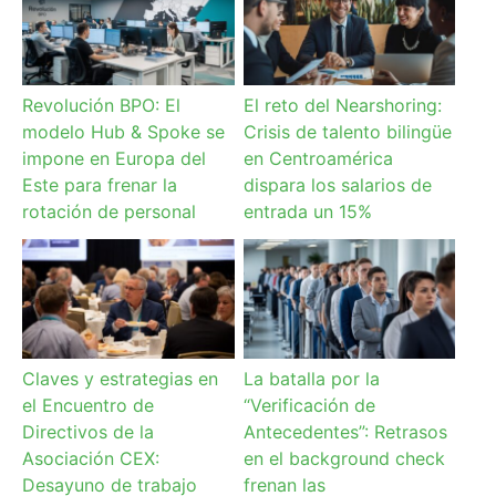
Revolución BPO: El
El reto del Nearshoring:
modelo Hub & Spoke se
Crisis de talento bilingüe
impone en Europa del
en Centroamérica
Este para frenar la
dispara los salarios de
rotación de personal
entrada un 15%
Claves y estrategias en
La batalla por la
el Encuentro de
“Verificación de
Directivos de la
Antecedentes”: Retrasos
Asociación CEX:
en el background check
Desayuno de trabajo
frenan las