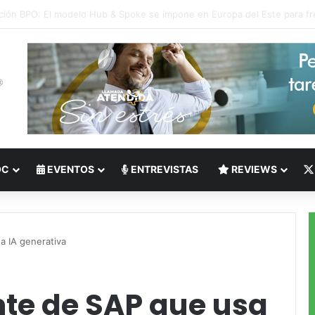
 del Nearshoring: Crisis de talento bilingüe en Centroamérica dispara lo
OC
EVENTOS
ENTREVISTAS
REVIEWS
a IA generativa
ente de SAP que usa