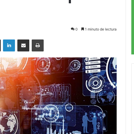
0
1 minuto de lectura
ok
X
LinkedIn
Compartir por correo electrónico
Imprimir