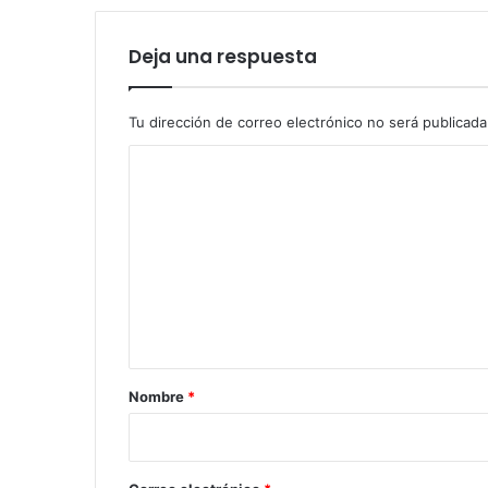
Deja una respuesta
Tu dirección de correo electrónico no será publicada
C
o
m
e
n
t
a
r
Nombre
*
i
o
*