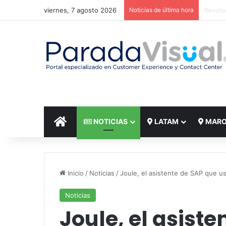
viernes, 7 agosto 2026
Noticias de última hora
El reto
INICIO
NOTICIAS
LATAM
MAR
Inicio
/
Noticias
/
Joule, el asistente de SAP que us
Noticias
Joule, el asist