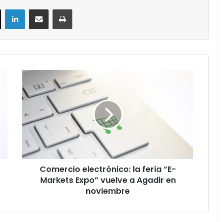
ok
X
LinkedIn
Compartir por correo electrónico
Imprimir
Comercio
electrónico:
la
feria
“E-
Markets
Expo”
vuelve
a
Comercio electrónico: la feria “E-
Agadir
en
Markets Expo” vuelve a Agadir en
noviembre
noviembre