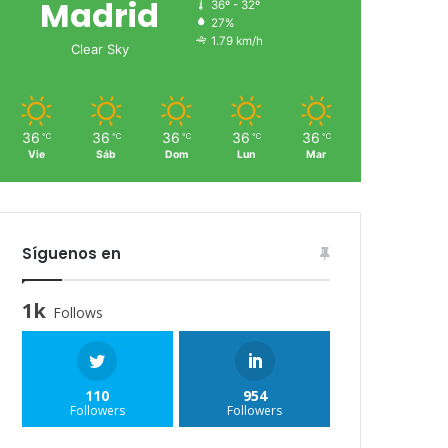
Madrid
36º - 32º
27%
1.79 km/h
Clear Sky
36
36
36
36
36
℃
℃
℃
℃
℃
Vie
Sáb
Dom
Lun
Mar
Síguenos en
1k
Follows
110
954
Followers
Followers