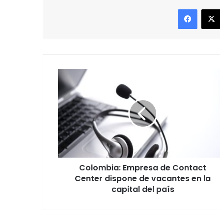
Facebo
Colombia:
Empresa
de
Contact
Center
dispone
de
vacantes
en
Colombia: Empresa de Contact
la
capital
Center dispone de vacantes en la
del
capital del país
país