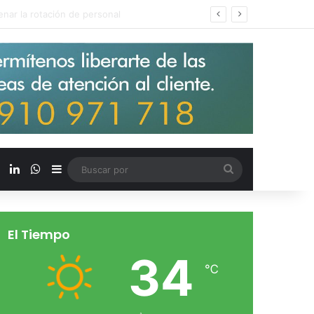
s salarios de entrada un 15%
X
LinkedIn
WhatsApp
Barra lateral
Buscar
por
El Tiempo
34
℃