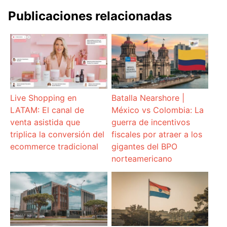
Publicaciones relacionadas
Live Shopping en
Batalla Nearshore |
LATAM: El canal de
México vs Colombia: La
venta asistida que
guerra de incentivos
triplica la conversión del
fiscales por atraer a los
ecommerce tradicional
gigantes del BPO
norteamericano