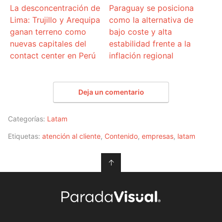
La desconcentración de
Paraguay se posiciona
Lima: Trujillo y Arequipa
como la alternativa de
ganan terreno como
bajo coste y alta
nuevas capitales del
estabilidad frente a la
contact center en Perú
inflación regional
Deja un comentario
Categorías:
Latam
Etiquetas:
atención al cliente
,
Contenido
,
empresas
,
latam
↑