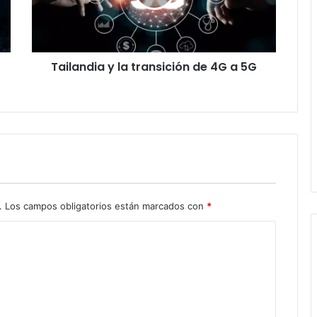
4G
a
5G
Tailandia y la transición de 4G a 5G
.
Los campos obligatorios están marcados con
*