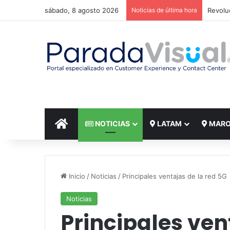
sábado, 8 agosto 2026
Noticias de última hora
El reto
INICIO
NOTICIAS
LATAM
MAR
Inicio
/
Noticias
/
Principales ventajas de la red 5G
Noticias
Principales ven