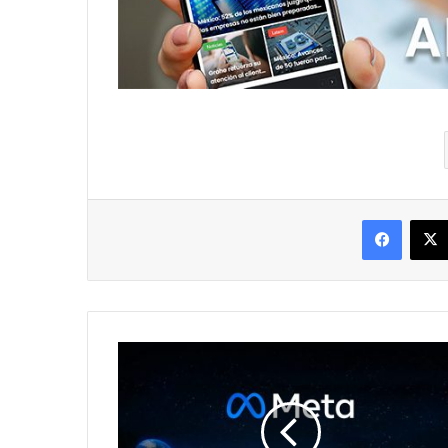
Facebo
Meta
advierte
sobre
aplicaciones
que