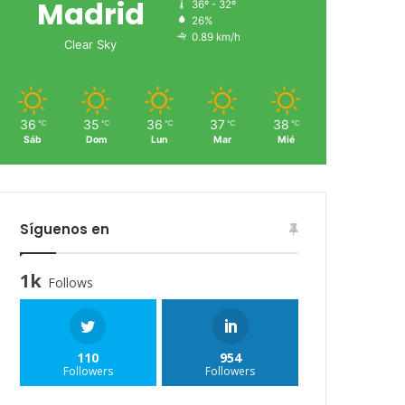
Madrid
36º - 32º
26%
0.89 km/h
Clear Sky
36
35
36
37
38
℃
℃
℃
℃
℃
Sáb
Dom
Lun
Mar
Mié
Síguenos en
1k
Follows
110
954
Followers
Followers