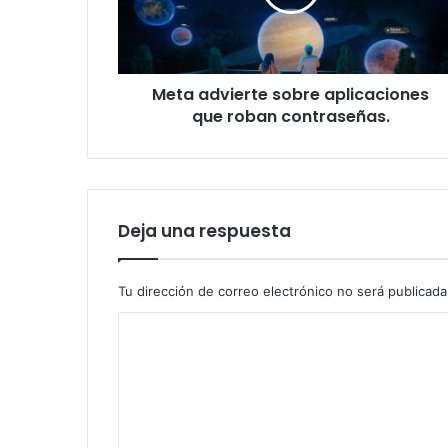
roban
contraseñas.
Meta advierte sobre aplicaciones
que roban contraseñas.
Deja una respuesta
Tu dirección de correo electrónico no será publicada
C
o
m
e
n