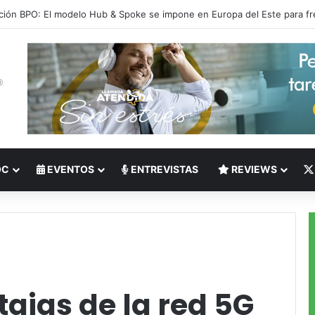
 del Nearshoring: Crisis de talento bilingüe en Centroamérica dispara lo
OC
EVENTOS
ENTREVISTAS
REVIEWS
tajas de la red 5G