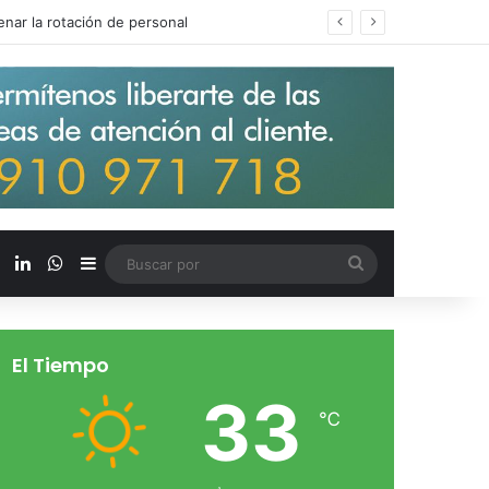
s salarios de entrada un 15%
X
LinkedIn
WhatsApp
Barra lateral
Buscar
por
El Tiempo
33
℃