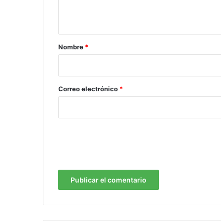
t
a
r
Nombre
*
i
o
*
Correo electrónico
*