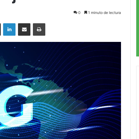
0
1 minuto de lectura
ok
X
LinkedIn
Compartir por correo electrónico
Imprimir