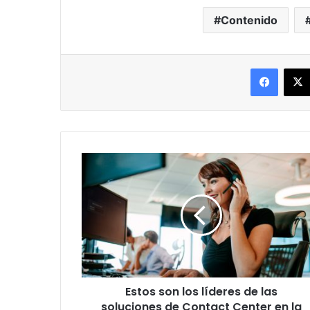
Contenido
Facebo
Estos
son
los
líderes
de
las
soluciones
de
Contact
Estos son los líderes de las
Center
en
soluciones de Contact Center en la