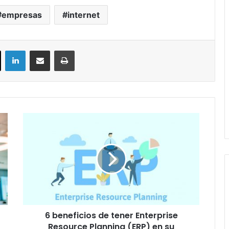
empresas
internet
ok
X
LinkedIn
Compartir por correo electrónico
Imprimir
6
beneficios
de
tener
Enterprise
Resource
Planning
(ERP)
en
6 beneficios de tener Enterprise
su
bolsillo
Resource Planning (ERP) en su