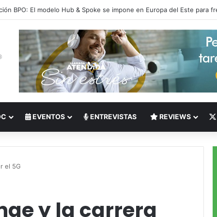
 del Nearshoring: Crisis de talento bilingüe en Centroamérica dispara lo
OC
EVENTOS
ENTREVISTAS
REVIEWS
r el 5G
nge y la carrera