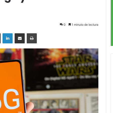
0
1 minuto de lectura
ok
X
LinkedIn
Compartir por correo electrónico
Imprimir