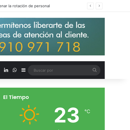
s salarios de entrada un 15%
X
LinkedIn
WhatsApp
Barra lateral
Buscar
por
El Tiempo
23
℃