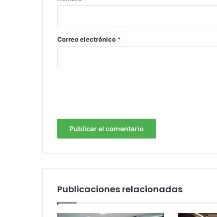
i
o
*
Correo electrónico
*
Publicaciones relacionadas