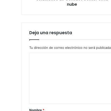
la
nube
nube
Deja una respuesta
Tu dirección de correo electrónico no será publicada
C
o
m
e
n
t
a
r
Nombre
*