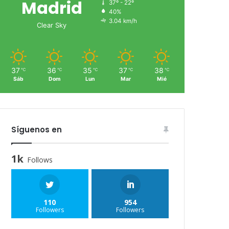
Madrid
37º - 22º
40%
3.04 km/h
Clear Sky
37
36
35
37
38
℃
℃
℃
℃
℃
Sáb
Dom
Lun
Mar
Mié
Síguenos en
1k
Follows
110
954
Followers
Followers