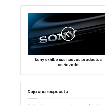
Sony
exhibe
sus
nuevos
productos
en
Nevada
Sony exhibe sus nuevos productos
en Nevada
Deja una respuesta