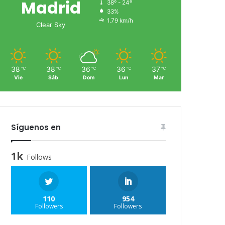
Madrid
38º - 24º
33%
1.79 km/h
Clear Sky
38
38
36
36
37
℃
℃
℃
℃
℃
Vie
Sáb
Dom
Lun
Mar
Síguenos en
1k
Follows
110
954
Followers
Followers