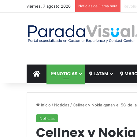
viernes, 7 agosto 2026
Noticias de última hora
El reto
INICIO
NOTICIAS
LATAM
MAR
Inicio
/
Noticias
/
Cellnex y Nokia ganan el 5G de la
Noticias
Cellnex y Nokia