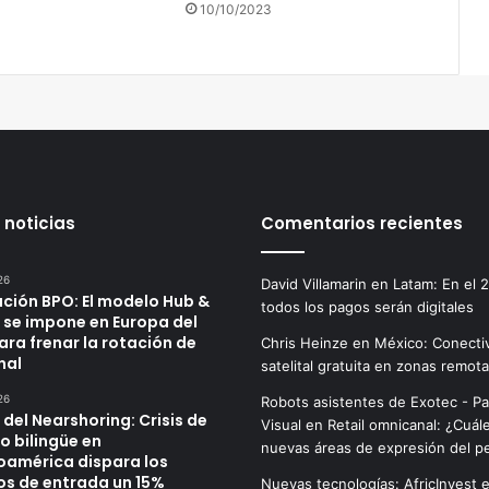
10/10/2023
 noticias
Comentarios recientes
26
David Villamarin
en
Latam: En el 
ución BPO: El modelo Hub &
todos los pagos serán digitales
 se impone en Europa del
ara frenar la rotación de
Chris Heinze
en
México: Conecti
nal
satelital gratuita en zonas remot
26
Robots asistentes de Exotec - P
o del Nearshoring: Crisis de
Visual
en
Retail omnicanal: ¿Cuál
o bilingüe en
nuevas áreas de expresión del p
oamérica dispara los
os de entrada un 15%
Nuevas tecnologías: AfricInvest e