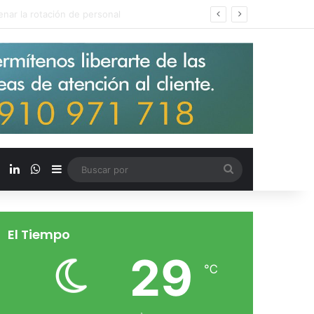
s salarios de entrada un 15%
X
LinkedIn
WhatsApp
Barra lateral
Buscar
por
El Tiempo
29
℃