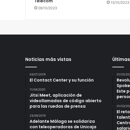
Telecom
15/10/2023
26/10/2023
Noticias más vistas
Últimas
04/07/2019
01/03/20
El Contact Center y su función
Revol
Spoke
11/04/2020
Este p
Jitsi Meet, aplicación de
perso
videollamadas de código abierto
para las ruedas de prensa
01/03/20
El ret
23/09/2019
talent
Adelante Málaga se solidariza
Centr
con teleoperadoras de Unicaja
salari