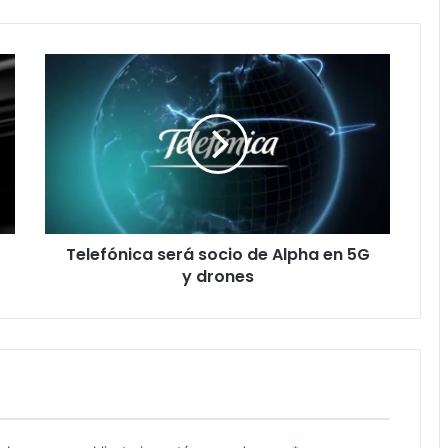
Telefónica
será
socio
de
Alpha
en
5G
y
drones
Telefónica será socio de Alpha en 5G
y drones