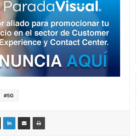
5G
ok
X
LinkedIn
Compartir por correo electrónico
Imprimir