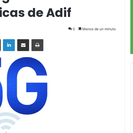
icas de Adif
0
Menos de un minuto
ok
X
LinkedIn
Compartir por correo electrónico
Imprimir