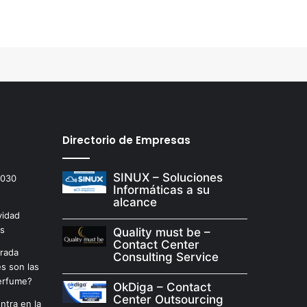
Directorio de Empresas
SINUX – Soluciones
2030
Informáticas a su
alcance
vidad
as
Quality must be –
Contact Center
arada
Consulting Service
es son las
erfume?
OkDiga – Contact
Center Outsourcing
ntra en la