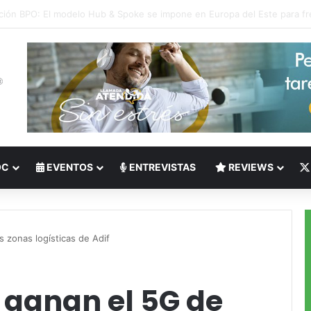
 del Nearshoring: Crisis de talento bilingüe en Centroamérica dispara lo
OC
EVENTOS
ENTREVISTAS
REVIEWS
s zonas logísticas de Adif
 ganan el 5G de