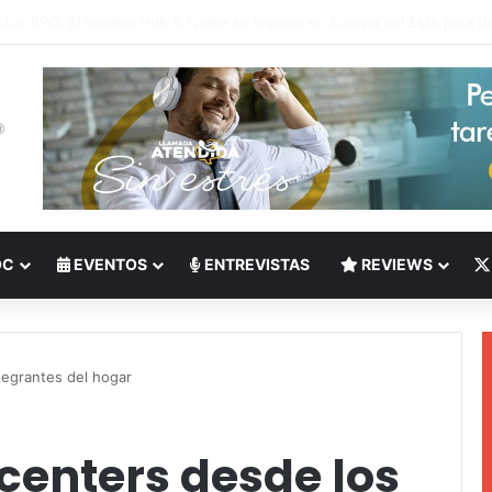
 del Nearshoring: Crisis de talento bilingüe en Centroamérica dispara lo
OC
EVENTOS
ENTREVISTAS
REVIEWS
tegrantes del hogar
centers desde los