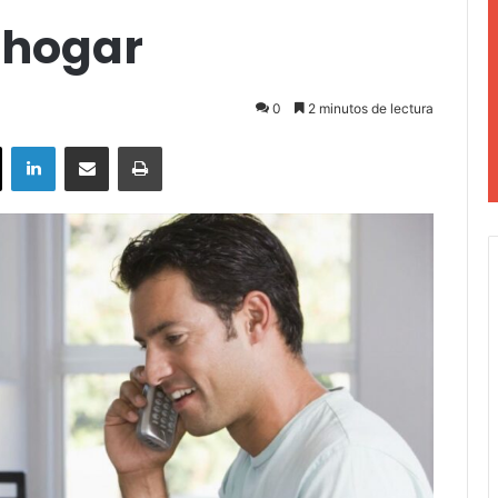
 hogar
0
2 minutos de lectura
ok
X
LinkedIn
Compartir por correo electrónico
Imprimir