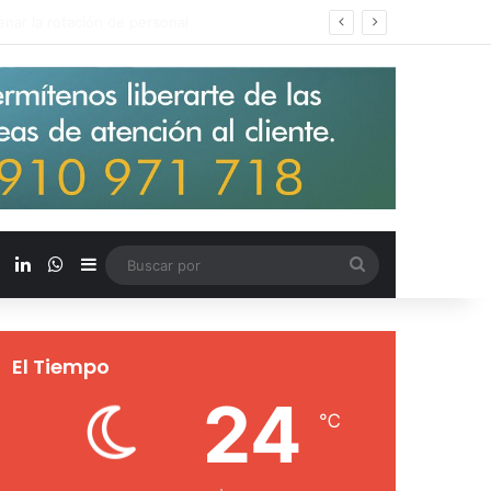
s salarios de entrada un 15%
X
LinkedIn
WhatsApp
Barra lateral
Buscar
por
El Tiempo
24
℃