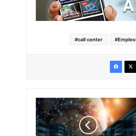
call center
Empleo
Facebo
NetApp
adquiere
CloudJumper