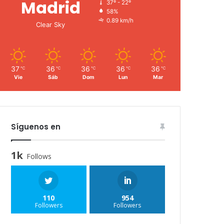
Madrid
37º - 22º
58%
0.89 km/h
Clear Sky
37
36
36
36
36
℃
℃
℃
℃
℃
Vie
Sáb
Dom
Lun
Mar
Síguenos en
1k
Follows
110
954
Followers
Followers