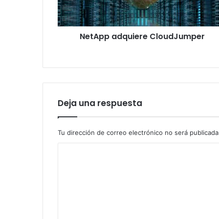
NetApp adquiere CloudJumper
Deja una respuesta
Tu dirección de correo electrónico no será publicada
C
o
m
e
n