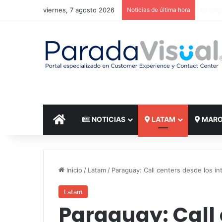
viernes, 7 agosto 2026
Noticias de última hora
El reto
INICIO
NOTICIAS
LATAM
MAR
Inicio
/
Latam
/
Paraguay: Call centers desde los in
Latam
Paraguay: Call 